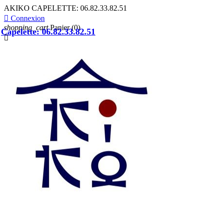
AKIKO CAPELETTE:
06.82.33.82.51

Connexion
shopping_cart
Panier
(0)
Capelette: 06.82.33.82.51
