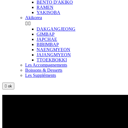
BENTO D'AKIKO
RAMEN
YAKISOBA
Akikorea


DAKGANGJEONG
GIMBAP
JAPCHAE
BIBIMBAP
NAENGMYEON
JAJANGMYEON
TTOEKBOKKI
Les Accompagnements
Boissons & Desserts
Les Suppléments

ok
BOBUN
Vermicelles de riz, crudités, coriandre, menthe, oignons frits, cacahu