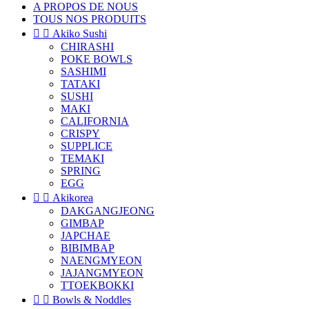
A PROPOS DE NOUS
TOUS NOS PRODUITS


Akiko Sushi
CHIRASHI
POKE BOWLS
SASHIMI
TATAKI
SUSHI
MAKI
CALIFORNIA
CRISPY
SUPPLICE
TEMAKI
SPRING
EGG


Akikorea
DAKGANGJEONG
GIMBAP
JAPCHAE
BIBIMBAP
NAENGMYEON
JAJANGMYEON
TTOEKBOKKI


Bowls & Noddles