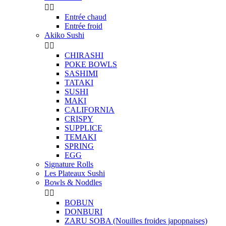


Entrée chaud
Entrée froid
Akiko Sushi


CHIRASHI
POKE BOWLS
SASHIMI
TATAKI
SUSHI
MAKI
CALIFORNIA
CRISPY
SUPPLICE
TEMAKI
SPRING
EGG
Signature Rolls
Les Plateaux Sushi
Bowls & Noddles


BOBUN
DONBURI
ZARU SOBA (Nouilles froides japopnaises)