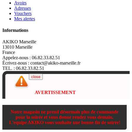
Avoirs
Adresses
Vouchers
Mes alertes
Informations
AKIKO Marseille
13010 Marseille
France
Appelez-nous :
06.82.33.82.51
Écrivez-nous :
contact@akiko-marseille.fr
TEL. : 06.82.33.82.51
close
AVERTISSEMENT
Notre magasin ne prend désormais plus de commande
pour la soirée et vous donne rendez vous demain.
L'equipe AKIKO vous souhaite une bonne fin de soirée!