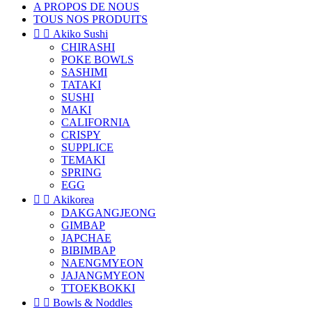
A PROPOS DE NOUS
TOUS NOS PRODUITS


Akiko Sushi
CHIRASHI
POKE BOWLS
SASHIMI
TATAKI
SUSHI
MAKI
CALIFORNIA
CRISPY
SUPPLICE
TEMAKI
SPRING
EGG


Akikorea
DAKGANGJEONG
GIMBAP
JAPCHAE
BIBIMBAP
NAENGMYEON
JAJANGMYEON
TTOEKBOKKI


Bowls & Noddles