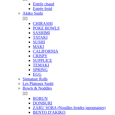
Entrée chaud
Entrée froid
Akiko Sushi


CHIRASHI
POKE BOWLS
SASHIMI
TATAKI
SUSHI
MAKI
CALIFORNIA
CRISPY
SUPPLICE
TEMAKI
SPRING
EGG
Signature Rolls
Les Plateaux Sushi
Bowls & Noddles


BOBUN
DONBURI
ZARU SOBA (Nouilles froides japopnaises)
BENTO D'AKIKO