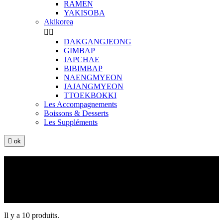
RAMEN
YAKISOBA
Akikorea


DAKGANGJEONG
GIMBAP
JAPCHAE
BIBIMBAP
NAENGMYEON
JAJANGMYEON
TTOEKBOKKI
Les Accompagnements
Boissons & Desserts
Les Suppléments

ok
Les Suppléments
Les sauces soja sucrée et salée sont servies
uniquement
pour les
sushis (selon quantité de sushi commandé). Rajoutez en supplément
si vous voulez en plus
Il y a 10 produits.