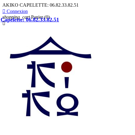
AKIKO CAPELETTE:
06.82.33.82.51

Connexion
shopping_cart
Panier
(0)
Capelette: 06.82.33.82.51
