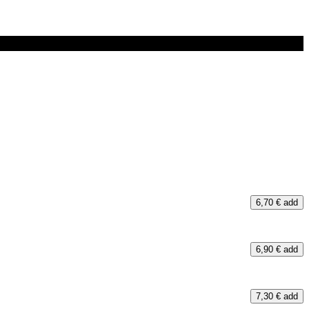
6,70 €
add
6,90 €
add
7,30 €
add