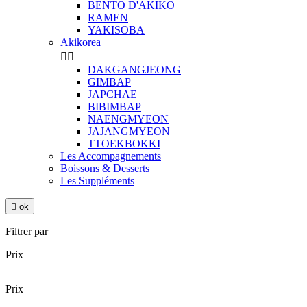
BENTO D'AKIKO
RAMEN
YAKISOBA
Akikorea


DAKGANGJEONG
GIMBAP
JAPCHAE
BIBIMBAP
NAENGMYEON
JAJANGMYEON
TTOEKBOKKI
Les Accompagnements
Boissons & Desserts
Les Suppléments

ok
Filtrer par
Prix
Prix