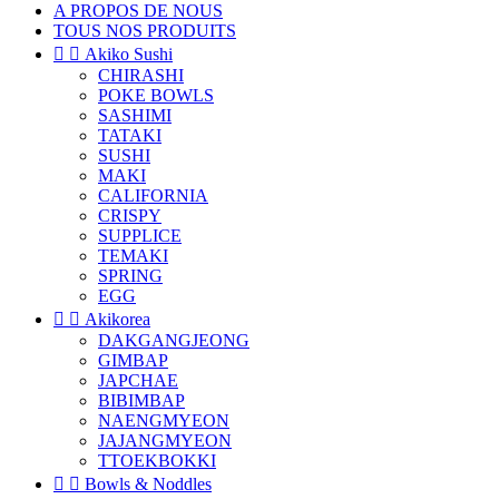
A PROPOS DE NOUS
TOUS NOS PRODUITS


Akiko Sushi
CHIRASHI
POKE BOWLS
SASHIMI
TATAKI
SUSHI
MAKI
CALIFORNIA
CRISPY
SUPPLICE
TEMAKI
SPRING
EGG


Akikorea
DAKGANGJEONG
GIMBAP
JAPCHAE
BIBIMBAP
NAENGMYEON
JAJANGMYEON
TTOEKBOKKI


Bowls & Noddles