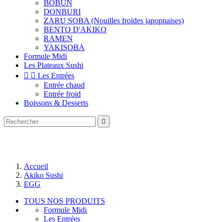
BOBUN
DONBURI
ZARU SOBA (Nouilles froides japopnaises)
BENTO D'AKIKO
RAMEN
YAKISOBA
Formule Midi
Les Plateaux Sushi


Les Entrées
Entrée chaud
Entrée froid
Boissons & Desserts

Accueil
Akiko Sushi
EGG
TOUS NOS PRODUITS
Formule Midi
Les Entrées