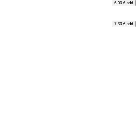
6,90 €
add
7,30 €
add