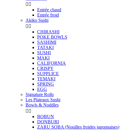


Entrée chaud
Entrée froid
Akiko Sushi


CHIRASHI
POKE BOWLS
SASHIMI
TATAKI
SUSHI
MAKI
CALIFORNIA
CRISPY
SUPPLICE
TEMAKI
SPRING
EGG
Signature Rolls
Les Plateaux Sushi
Bowls & Noddles


BOBUN
DONBURI
ZARU SOBA (Nouilles froides japopnaises)