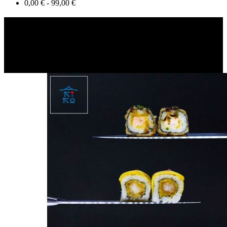
0,00 € - 99,00 €
Akiko Sushi
Les sauces soja sucrée et salée sont servies
uniquement
pour les
sushis (selon quantité de sushi commandé). Rajoutez en supplément
si vous voulez en plus