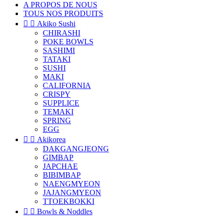
A PROPOS DE NOUS
TOUS NOS PRODUITS


Akiko Sushi
CHIRASHI
POKE BOWLS
SASHIMI
TATAKI
SUSHI
MAKI
CALIFORNIA
CRISPY
SUPPLICE
TEMAKI
SPRING
EGG


Akikorea
DAKGANGJEONG
GIMBAP
JAPCHAE
BIBIMBAP
NAENGMYEON
JAJANGMYEON
TTOEKBOKKI


Bowls & Noddles