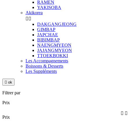
RAMEN
YAKISOBA
Akikorea


DAKGANGJEONG
GIMBAP
JAPCHAE
BIBIMBAP
NAENGMYEON
JAJANGMYEON
TTOEKBOKKI
Les Accompagnements
Boissons & Desserts
Les Suppléments

ok
Filtrer par
Prix


Prix