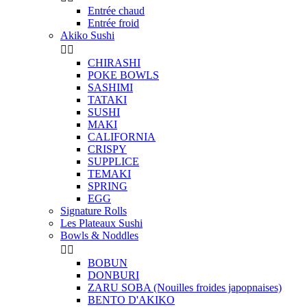
Entrée chaud
Entrée froid
Akiko Sushi


CHIRASHI
POKE BOWLS
SASHIMI
TATAKI
SUSHI
MAKI
CALIFORNIA
CRISPY
SUPPLICE
TEMAKI
SPRING
EGG
Signature Rolls
Les Plateaux Sushi
Bowls & Noddles


BOBUN
DONBURI
ZARU SOBA (Nouilles froides japopnaises)
BENTO D'AKIKO