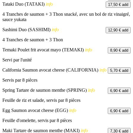
Tataki Duo (TATAKI)
info
17,50 €
add
4 Tranches de saumon + 3 Thon snacké, avec un bol de riz vinaigré,
sauce yukata
Sashimi Duo (SASHIMI)
info
12,90 €
add
4 Tranches de saumon + 3 Thon
Temaki Poulet frit avocat mayo (TEMAKI)
info
8,90 €
add
Servi par l'unité
California Saumon avocat cheese (CALIFORNIA)
info
5,70 €
add
Servis par 8 pièces
Spring Tartare de saumon menthe (SPRING)
info
6,90 €
add
Feuille de riz et salade, servis par 8 pièces
Egg Saumon avocat cheese (EGG)
info
6,90 €
add
Feuille d'omelette, servis par 8 pièces
Maki Tartare de saumon menthe (MAKI)
info
7,30 €
add