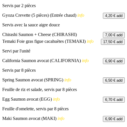
Servis par 2 pièces
Gyoza Crevette (5 pièces) (Entrée chaud)
info
4,20 €
add
Servis avec la sauce aigre douce
Chirashi Saumon + Cheese (CHIRASHI)
7,00 €
add
Temaki Foie gras figue cacahuètes (TEMAKI)
info
17,50 €
add
Servi par l'unité
California Saumon avocat (CALIFORNIA)
info
6,90 €
add
Servis par 8 pièces
Spring Saumon avocat (SPRING)
info
6,50 €
add
Feuille de riz et salade, servis par 8 pièces
Egg Saumon avocat (EGG)
info
6,70 €
add
Feuille d'omelette, servis par 8 pièces
Maki Saumon avocat (MAKI)
info
6,90 €
add