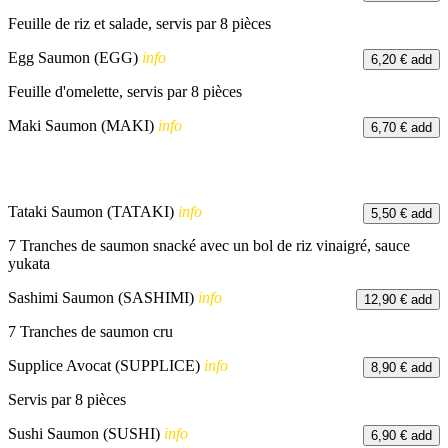
Feuille de riz et salade, servis par 8 pièces
Egg Saumon (EGG)
info
6,20 €
add
Feuille d'omelette, servis par 8 pièces
Maki Saumon (MAKI)
info
6,70 €
add
Tataki Saumon (TATAKI)
info
5,50 €
add
7 Tranches de saumon snacké avec un bol de riz vinaigré, sauce
yukata
Sashimi Saumon (SASHIMI)
info
12,90 €
add
7 Tranches de saumon cru
Supplice Avocat (SUPPLICE)
info
8,90 €
add
Servis par 8 pièces
Sushi Saumon (SUSHI)
info
6,90 €
add