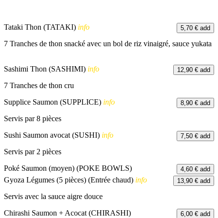
Tataki Thon (TATAKI)
info
5,70 €
add
7 Tranches de thon snacké avec un bol de riz vinaigré, sauce yukata
Sashimi Thon (SASHIMI)
info
12,90 €
add
7 Tranches de thon cru
Supplice Saumon (SUPPLICE)
info
8,90 €
add
Servis par 8 pièces
Sushi Saumon avocat (SUSHI)
info
7,50 €
add
Servis par 2 pièces
Poké Saumon (moyen) (POKE BOWLS)
4,60 €
add
Gyoza Légumes (5 pièces) (Entrée chaud)
info
13,90 €
add
Servis avec la sauce aigre douce
Chirashi Saumon + Acocat (CHIRASHI)
6,00 €
add